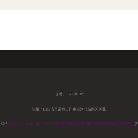
电话：1863480**
地址：山西省吕梁市汾阳市西河北路西关桥北
2026
WWW.CHUANGXINGBAO.COM
五金产品
汾阳市旺飞商贸有限公司
五金产品
版