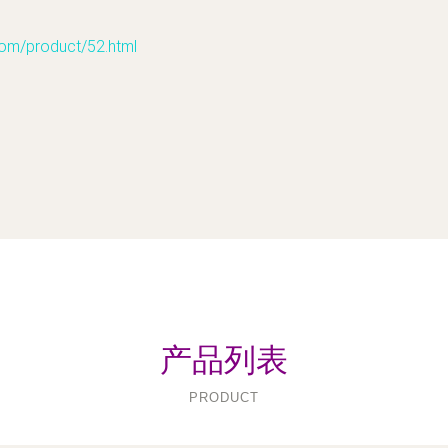
product/52.html
产品列表
PRODUCT