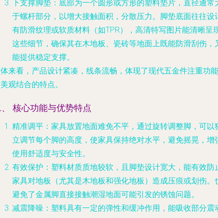
下支撑脚垫
：底部为一个圆形或方形的塑料垫片，直径通常
于螺杆部分，以增大接触面积，分散压力。脚垫底面往往设
有防滑纹理或软质材料（如TPR），高清特写图片能清晰呈
这些细节，确保其在木地板、瓷砖等地面上既能防滑刮伤，
能提供稳定支撑。
整体来看，产品设计紧凑，线条流畅，体现了现代五金件注重功
与美观结合的特点。
二、 核心功能与优势特点
精准调平
：家具放置地面难免不平，通过旋转调整脚，可以
立调节每个脚的高度，使家具保持绝对水平，避免摇晃，增
使用舒适度与安全性。
有效保护
：塑料材质质地较软，且脚垫设计宽大，能有效防
家具对地板（尤其是木地板和强化地板）造成压痕或划伤。
避免了金属脚直接接触潮湿地面可能引发的锈蚀问题。
减震降噪
：塑料具有一定的弹性和缓冲作用，能吸收部分震