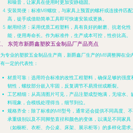
和噪音，让家具在使用时更加安静稳固。
安装简便
：标准M8螺纹，与家具上预置的螺杆或连接件匹配
高，徒手或借助简单工具即可快速安装或更换。
耐用经济
：采用优质工程塑料，具有良好的耐磨、抗老化性
能，使用寿命长。作为标准件，生产成本可控，性价比高。
三、 东莞市新爵鑫塑胶五金制品厂产品亮点
作为专业的塑胶五金制品生产商，新爵鑫厂生产的M8调整脚在业
具有一定的代表性：
材质可靠
：选用符合标准的改性工程塑料，确保足够的强度
韧性，螺纹部分嵌入牢固，反复调节不易滑丝或断裂。
工艺精细
：从高清图片可见，产品注塑成型饱满，无缩水、
料现象，合模线处理得当，细节到位。
规格齐全
：除了标准的M8型号，通常还会提供不同高度、不
承重级别以及不同脚垫直径和颜色的变体，以满足不同家具
（如橱柜、衣柜、办公桌、床架、展示柜等）的多样化需求