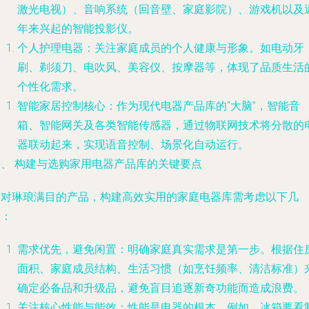
激光电视）、音响系统（回音壁、家庭影院）、游戏机以及
年来兴起的智能投影仪。
个人护理电器
：关注家庭成员的个人健康与形象。如电动牙
刷、剃须刀、电吹风、美容仪、按摩器等，体现了品质生活
个性化需求。
智能家居控制核心
：作为现代电器产品库的“大脑”，智能音
箱、智能网关及各类智能传感器，通过物联网技术将分散的
器联动起来，实现语音控制、场景化自动运行。
二、 构建与选购家用电器产品库的关键要点
面对琳琅满目的产品，构建高效实用的家庭电器库需考虑以下几
点：
需求优先，避免闲置
：明确家庭真实需求是第一步。根据住
面积、家庭成员结构、生活习惯（如烹饪频率、清洁标准）
确定必备品和升级品，避免盲目追逐新奇功能而造成浪费。
关注核心性能与能效
：性能是电器的根本。例如，冰箱要看