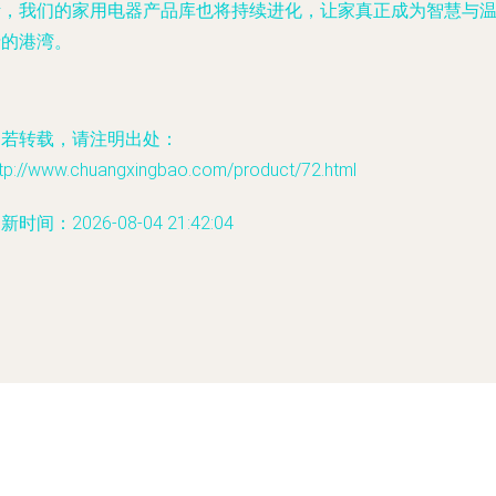
活，我们的家用电器产品库也将持续进化，让家真正成为智慧与
情的港湾。
如若转载，请注明出处：
ttp://www.chuangxingbao.com/product/72.html
新时间：2026-08-04 21:42:04