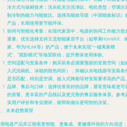
冷方式与保鲜技术；洗衣机关注洗净比、电机类型；空调注
制冷制热能力与能效比。选择高能效等级（中国能效标识）
产品，长期使用更节能环保。
协同与智能化考量
：在现代家居中，电器的协同工作能力愈
重要。优先选择支持主流智能家居平台（如苹果HomeKit、
家、华为HiLink等）的产品，便于未来实现“一键离家模
式”、“观影模式”等场景联动，提升整体使用体验。
空间适配与安装条件
：购买前务必测量预留的安装空间（如
入式洗碗机、冰箱的散热间距），并确认水电线路等安装条
是否匹配，特别是空调、嵌入式烤箱等对安装要求高的产品
品牌、售后与口碑
：选择信誉良好的品牌，通常意味着更可
的质量、更丰富的产品线以及更完善的售后服务体系。参考
实用户评价和专业测评，能帮助做出更明智的决策。
、 未来趋势展望
家用电器产品库正朝着更智能、更集成、更健康环保的方向演进