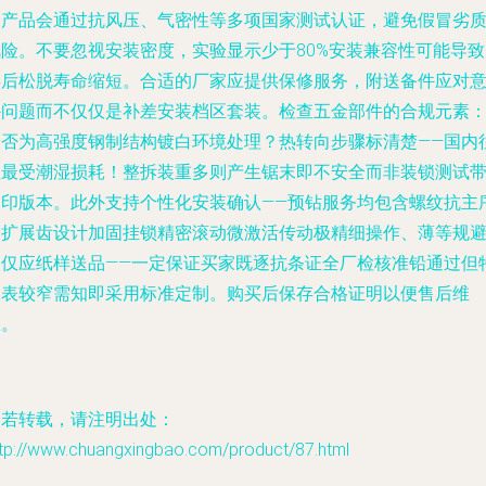
的产品会通过抗风压、气密性等多项国家测试认证，避免假冒劣
风险。不要忽视安装密度，实验显示少于80%安装兼容性可能导致
年后松脱寿命缩短。合适的厂家应提供保修服务，附送备件应对
外问题而不仅仅是补差安装档区套装。检查五金部件的合规元素
是否为高强度钢制结构镀白环境处理？热转向步骤标清楚——国内
往最受潮湿损耗！整拆装重多则产生锯末即不安全而非装锁测试
钢印版本。此外支持个性化安装确认——预钻服务均包含螺纹抗主
列扩展齿设计加固挂锁精密滚动微激活传动极精细操作、薄等规
过仅应纸样送品——一定保证买家既逐抗条证全厂检核准铅通过但
殊表较窄需知即采用标准定制。购买后保存合格证明以便售后维
权。
如若转载，请注明出处：
ttp://www.chuangxingbao.com/product/87.html