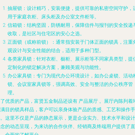
抽屉锁
：设计精巧，安装便捷，提供可靠的私密空间守护，
用于家庭衣柜、床头柜及办公室文件柜等。
信箱锁
：结构坚固，防锈耐用，保障信件与报刊的安全投递
收取，是社区与住宅区的安心之选。
正面锁
（或称前锁）：通常指安装于门体正面的锁具，注重
观设计与安全性能的结合，适用于多种门型。
各类家具锁
：针对衣柜、橱柜、展示柜等不同家具类型，提
定制化的锁定解决方案，兼顾美观与功能性。
办公家具锁
：专门为现代办公环境设计，如办公桌锁、活动
锁、会议室家具锁等，强调高效、安全与整洁的办公秩序管
理。
除了优质的产品，富贤五金制品还设有
产品展厅
。展厅内陈列着
琅满目的锁具样品，客户可以亲身体验产品的质感、工艺和操作
感。这里不仅是产品的静态展示，更是企业实力、技术水平和设
理念的动态呈现，为来访的合作伙伴、经销商及终端用户提供了
观、全面的了解平台。