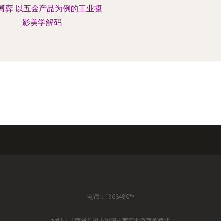
博弈 以五金产品为例的工业摄
影美学解码
电话：1863480**
地址：山西省吕梁市汾阳市西河北路西关桥北