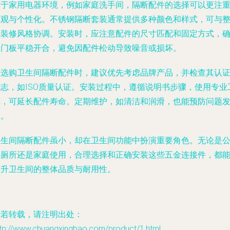
对于家用电器环境，例如家庭洗手间，隔断配件的选择可以更注
美观与个性化。不锈钢隔断套装通常提供多种颜色和样式，可与
体装修风格协调。安装时，应注意配件的尺寸匹配和固定方式，
保门板平稳开合，避免因配件松动导致噪音或损坏。
在选购卫生间隔断配件时，建议优先考虑品牌产品，并检查其认
标志，如ISO质量认证。安装过程中，遵循说明书步骤，使用专业
具，可延长配件寿命。定期维护，如清洁和润滑，也能预防问题
生。
卫生间隔断配件虽小，却在卫生间功能中扮演重要角色。无论是
共厕所还是家庭使用，合理选择和正确安装这些五金连接件，都
提升卫生间的整体品质与耐用性。
如若转载，请注明出处：
ttp://www.chuangxingbao.com/product/1.html