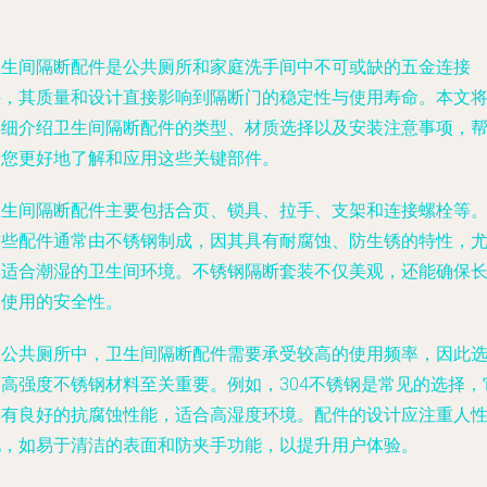
卫生间隔断配件是公共厕所和家庭洗手间中不可或缺的五金连接
件，其质量和设计直接影响到隔断门的稳定性与使用寿命。本文
详细介绍卫生间隔断配件的类型、材质选择以及安装注意事项，
助您更好地了解和应用这些关键部件。
卫生间隔断配件主要包括合页、锁具、拉手、支架和连接螺栓等
这些配件通常由不锈钢制成，因其具有耐腐蚀、防生锈的特性，
其适合潮湿的卫生间环境。不锈钢隔断套装不仅美观，还能确保
期使用的安全性。
在公共厕所中，卫生间隔断配件需要承受较高的使用频率，因此
择高强度不锈钢材料至关重要。例如，304不锈钢是常见的选择，
具有良好的抗腐蚀性能，适合高湿度环境。配件的设计应注重人
化，如易于清洁的表面和防夹手功能，以提升用户体验。